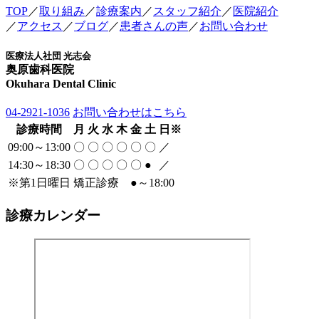
TOP
／
取り組み
／
診療案内
／
スタッフ紹介
／
医院紹介
／
アクセス
／
ブログ
／
患者さんの声
／
お問い合わせ
医療法人社団 光志会
奥原歯科医院
Okuhara Dental Clinic
04-2921-1036
お問い合わせはこちら
診療時間
月
火
水
木
金
土
日
※
09:00～13:00
〇
〇
〇
〇
〇
〇
／
14:30～18:30
〇
〇
〇
〇
〇
●
／
※
第1日曜日 矯正診療
●
～18:00
診療カレンダー