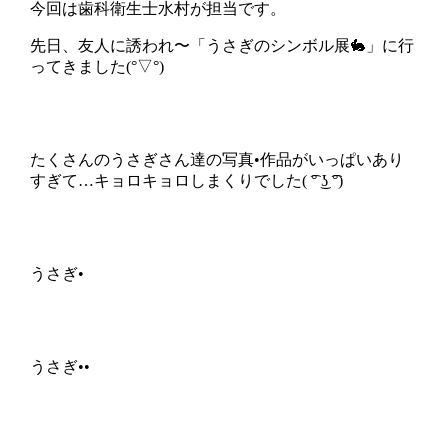
今回は歯科衛生士水村が担当です。
先日、友人に誘われ〜「うさぎのシンボル展🐇」に行
ってきました(°▽°)
たくさんのうさぎさん達の写真•作品がいっぱいあり
すぎて…キョロキョロしまくりでした( ͡° ͜ʖ ͡°)
うさぎ•
うさぎ••