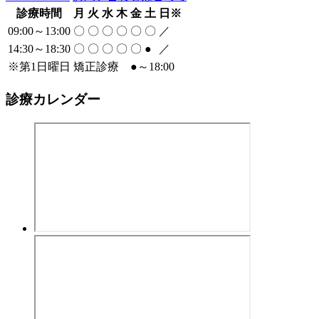
診療時間
月
火
水
木
金
土
日
※
09:00～13:00
〇
〇
〇
〇
〇
〇
／
14:30～18:30
〇
〇
〇
〇
〇
●
／
※
第1日曜日 矯正診療
●
～18:00
診療カレンダー