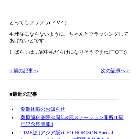
とってもフワフワ( ＾∀＾)
毛球症にならないように、ちゃんとブラッシングして
あげないとです…
しばらくは…家中毛だらけになりそうですね(￣O￣;)
< 前の記事へ
次の記事へ >
最近の記事
夏期休暇のお知らせ
奥原歯科医院30周年&風ステーション開所10周
年記念祭開催!!
TIME誌 (アジア版) CEO HORIZON Special