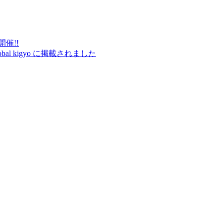
催!!
 global kigyo に掲載されました