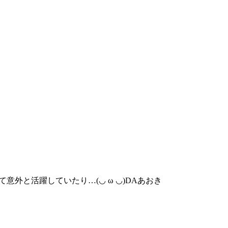
外と活躍していたり…(◡ ω ◡)DAあおき