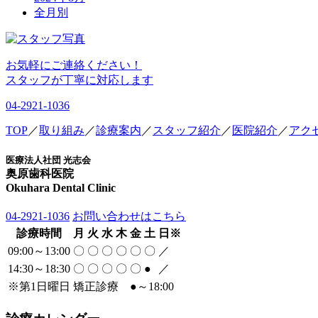
全月別
お気軽にご連絡ください！
スタッフが丁寧に対応します
04-2921-1036
TOP
／
取り組み
／
診療案内
／
スタッフ紹介
／
医院紹介
／
アク
医療法人社団 光志会
奥原歯科医院
Okuhara Dental Clinic
04-2921-1036
お問い合わせはこちら
診療時間
月
火
水
木
金
土
日
※
09:00～13:00
〇
〇
〇
〇
〇
〇
／
14:30～18:30
〇
〇
〇
〇
〇
●
／
※
第1日曜日 矯正診療
●
～18:00