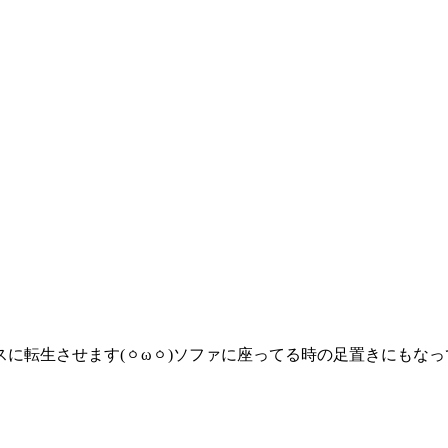
転生させます(ㆁωㆁ)ソファに座ってる時の足置きにもなって意