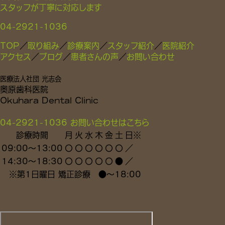
TOP
／
取り組み
／
診療案内
／
スタッフ紹介
／
医院紹介
アクセス
／
ブログ
／
患者さんの声
／
お問い合わせ
医療法人社団 光志会
奥原歯科医院
Okuhara Dental Clinic
04-2921-1036
お問い合わせはこちら
診療時間
月
火
水
木
金
土
日
※
09:00～13:00
〇
〇
〇
〇
〇
〇
／
14:30～18:30
〇
〇
〇
〇
〇
●
／
※
第1日曜日 矯正診療
●
～18:00