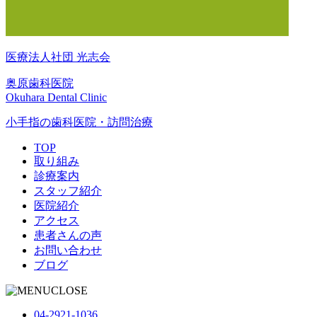
医療法人社団 光志会
奥原歯科医院
Okuhara Dental Clinic
小手指の歯科医院・訪問治療
TOP
取り組み
診療案内
スタッフ紹介
医院紹介
アクセス
患者さんの声
お問い合わせ
ブログ
CLOSE
04-2921-1036