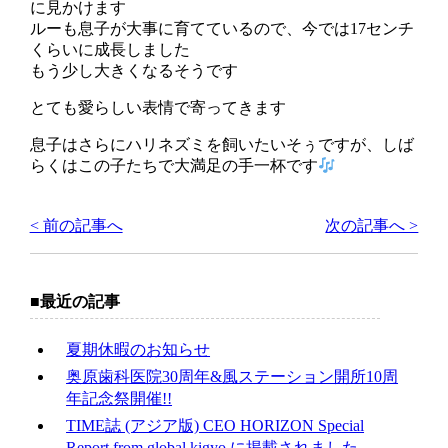
に見かけます
ルーも息子が大事に育てているので、今では17センチ
くらいに成長しました
もう少し大きくなるそうです
とても愛らしい表情で寄ってきます
息子はさらにハリネズミを飼いたいそぅですが、しば
らくはこの子たちで大満足の手一杯です
< 前の記事へ
次の記事へ >
最近の記事
夏期休暇のお知らせ
奥原歯科医院30周年&風ステーション開所10周
年記念祭開催!!
TIME誌 (アジア版) CEO HORIZON Special
Report from global kigyo に掲載されました