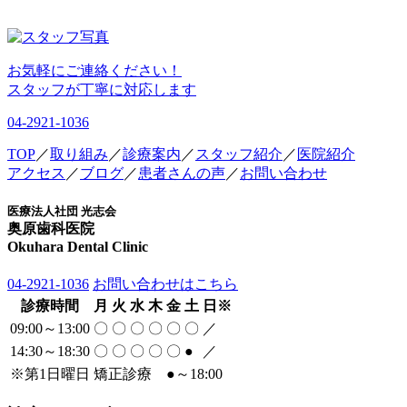
お気軽にご連絡ください！
スタッフが丁寧に対応します
04-2921-1036
TOP
／
取り組み
／
診療案内
／
スタッフ紹介
／
医院紹介
アクセス
／
ブログ
／
患者さんの声
／
お問い合わせ
医療法人社団 光志会
奥原歯科医院
Okuhara Dental Clinic
04-2921-1036
お問い合わせはこちら
診療時間
月
火
水
木
金
土
日
※
09:00～13:00
〇
〇
〇
〇
〇
〇
／
14:30～18:30
〇
〇
〇
〇
〇
●
／
※
第1日曜日 矯正診療
●
～18:00