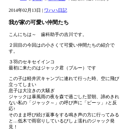
2014年02月13日 |
ワハハ日記
我が家の可愛い仲間たち
こんにちは～ 歯科助手の吉川です。
２回目の今回はの小さくて可愛い仲間たちの紹介で
す。
３羽のセキセイインコ
最初に来たのはジャック君（ブルー）です
この子は軽井沢キャンプに連れて行った時、空に飛び
立ってしまい
息子は大泣きの大騒ぎ
ジャックは暴風雨の夜を森で過ごした翌朝、諦めきれ
ない私の「ジャック～」の呼び声に「ピーッ」♪と反
応↑
そのまま呼び続け返事をする鳴き声の方に行ってみる
と…低木で雨宿りしているびしょ濡れのジャック発
見！