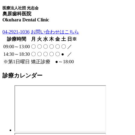
医療法人社団 光志会
奥原歯科医院
Okuhara Dental Clinic
04-2921-1036
お問い合わせはこちら
診療時間
月
火
水
木
金
土
日
※
09:00～13:00
〇
〇
〇
〇
〇
〇
／
14:30～18:30
〇
〇
〇
〇
〇
●
／
※
第1日曜日 矯正診療
●
～18:00
診療カレンダー