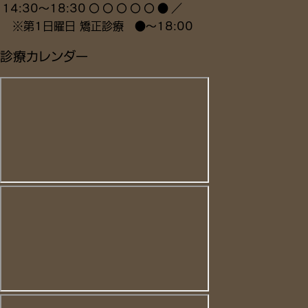
14:30～18:30
〇
〇
〇
〇
〇
●
／
※
第1日曜日 矯正診療
●
～18:00
診療カレンダー