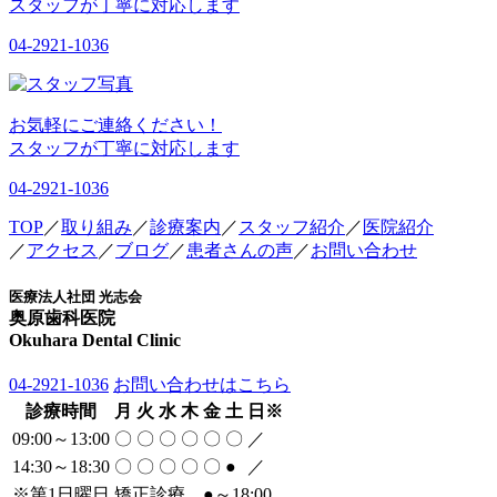
スタッフが丁寧に対応します
04-2921-1036
お気軽にご連絡ください！
スタッフが丁寧に対応します
04-2921-1036
TOP
／
取り組み
／
診療案内
／
スタッフ紹介
／
医院紹介
／
アクセス
／
ブログ
／
患者さんの声
／
お問い合わせ
医療法人社団 光志会
奥原歯科医院
Okuhara Dental Clinic
04-2921-1036
お問い合わせはこちら
診療時間
月
火
水
木
金
土
日
※
09:00～13:00
〇
〇
〇
〇
〇
〇
／
14:30～18:30
〇
〇
〇
〇
〇
●
／
※
第1日曜日 矯正診療
●
～18:00