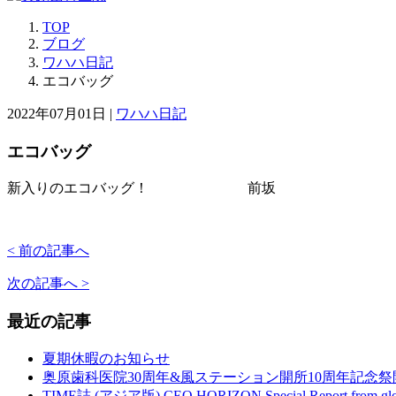
TOP
ブログ
ワハハ日記
エコバッグ
2022年07月01日 |
ワハハ日記
エコバッグ
新入りのエコバッグ！ 前坂
< 前の記事へ
次の記事へ >
最近の記事
夏期休暇のお知らせ
奥原歯科医院30周年&風ステーション開所10周年記念祭開
TIME誌 (アジア版) CEO HORIZON Special Report from