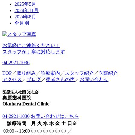
2025年5月
2024年11月
2024年8月
全月別
お気軽にご連絡ください！
スタッフが丁寧に対応します
04-2921-1036
TOP
／
取り組み
／
診療案内
／
スタッフ紹介
／
医院紹介
アクセス
／
ブログ
／
患者さんの声
／
お問い合わせ
医療法人社団 光志会
奥原歯科医院
Okuhara Dental Clinic
04-2921-1036
お問い合わせはこちら
診療時間
月
火
水
木
金
土
日
※
09:00～13:00
〇
〇
〇
〇
〇
〇
／