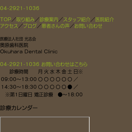
04-2921-1036
TOP
／
取り組み
／
診療案内
／
スタッフ紹介
／
医院紹介
アクセス
／
ブログ
／
患者さんの声
／
お問い合わせ
医療法人社団 光志会
奥原歯科医院
Okuhara Dental Clinic
04-2921-1036
お問い合わせはこちら
診療時間
月
火
水
木
金
土
日
※
09:00～13:00
〇
〇
〇
〇
〇
〇
／
14:30～18:30
〇
〇
〇
〇
〇
●
／
※
第1日曜日 矯正診療
●
～18:00
診療カレンダー