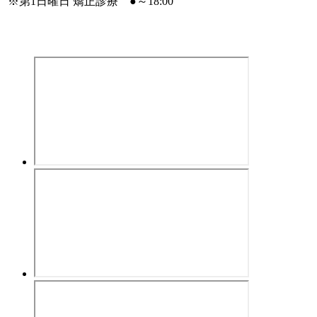
※
第1日曜日 矯正診療
●
～18:00