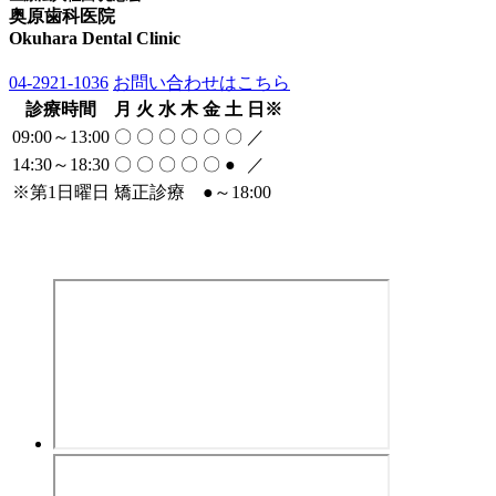
奥原歯科医院
Okuhara Dental Clinic
04-2921-1036
お問い合わせはこちら
診療時間
月
火
水
木
金
土
日
※
09:00～13:00
〇
〇
〇
〇
〇
〇
／
14:30～18:30
〇
〇
〇
〇
〇
●
／
※
第1日曜日 矯正診療
●
～18:00