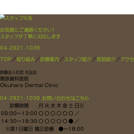
お気軽にご連絡ください！
スタッフが丁寧に対応します
04-2921-1036
TOP
／
取り組み
／
診療案内
／
スタッフ紹介
／
医院紹介
／
アク
医療法人社団 光志会
奥原歯科医院
Okuhara Dental Clinic
04-2921-1036
お問い合わせはこちら
診療時間
月
火
水
木
金
土
日
※
09:00～13:00
〇
〇
〇
〇
〇
〇
／
14:30～18:30
〇
〇
〇
〇
〇
●
／
※
第1日曜日 矯正診療
●
～18:00