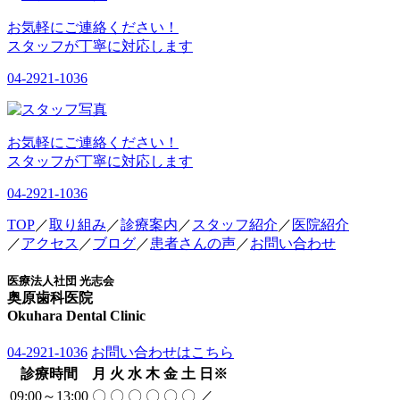
お気軽にご連絡ください！
スタッフが丁寧に対応します
04-2921-1036
お気軽にご連絡ください！
スタッフが丁寧に対応します
04-2921-1036
TOP
／
取り組み
／
診療案内
／
スタッフ紹介
／
医院紹介
／
アクセス
／
ブログ
／
患者さんの声
／
お問い合わせ
医療法人社団 光志会
奥原歯科医院
Okuhara Dental Clinic
04-2921-1036
お問い合わせはこちら
診療時間
月
火
水
木
金
土
日
※
09:00～13:00
〇
〇
〇
〇
〇
〇
／