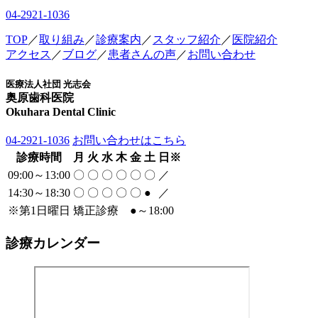
04-2921-1036
TOP
／
取り組み
／
診療案内
／
スタッフ紹介
／
医院紹介
アクセス
／
ブログ
／
患者さんの声
／
お問い合わせ
医療法人社団 光志会
奥原歯科医院
Okuhara Dental Clinic
04-2921-1036
お問い合わせはこちら
診療時間
月
火
水
木
金
土
日
※
09:00～13:00
〇
〇
〇
〇
〇
〇
／
14:30～18:30
〇
〇
〇
〇
〇
●
／
※
第1日曜日 矯正診療
●
～18:00
診療カレンダー