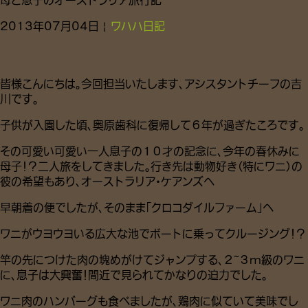
2013年07月04日 |
ワハハ日記
皆様こんにちは。今回担当いたします、アシスタントチーフの吉
川です。
子供が入園した頃、奥原歯科に復帰して６年が過ぎたころです。
その可愛い可愛い一人息子の１０才の記念に、今年の春休みに
母子！？二人旅をしてきました。行き先は動物好き（特にワニ）の
彼の希望もあり、オーストラリア・ケアンズへ
早朝着の便でしたが、そのまま「クロコダイルファーム」へ
ワニがウヨウヨいる広大な池でボートに乗ってクルージング！？
竿の先につけた肉の塊めがけてジャンプする、２~３m級のワニ
に、息子は大興奮！間近で見られてかなりの迫力でした。
ワニ肉のハンバーグも食べましたが、鶏肉に似ていて美味でし