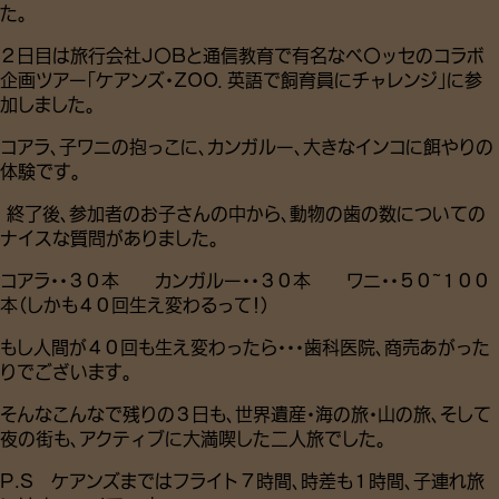
た。
２日目は旅行会社J〇Bと通信教育で有名なベ〇ッセのコラボ
企画ツアー「ケアンズ・ZOO．英語で飼育員にチャレンジ」に参
加しました。
コアラ、子ワニの抱っこに、カンガルー、大きなインコに餌やりの
体験です。
終了後、参加者のお子さんの中から、動物の歯の数についての
ナイスな質問がありました。
コアラ・・３０本 カンガルー・・３０本 ワニ・・５０~１００
本（しかも４０回生え変わるって！）
もし人間が４０回も生え変わったら・・・歯科医院、商売あがった
りでございます。
そんなこんなで残りの３日も、世界遺産・海の旅・山の旅、そして
夜の街も、アクティブに大満喫した二人旅でした。
P.S ケアンズまではフライト７時間、時差も１時間、子連れ旅