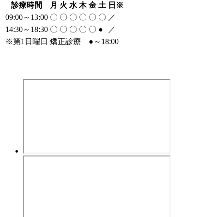
診療時間
月
火
水
木
金
土
日
※
09:00～13:00
〇
〇
〇
〇
〇
〇
／
14:30～18:30
〇
〇
〇
〇
〇
●
／
※
第1日曜日 矯正診療
●
～18:00