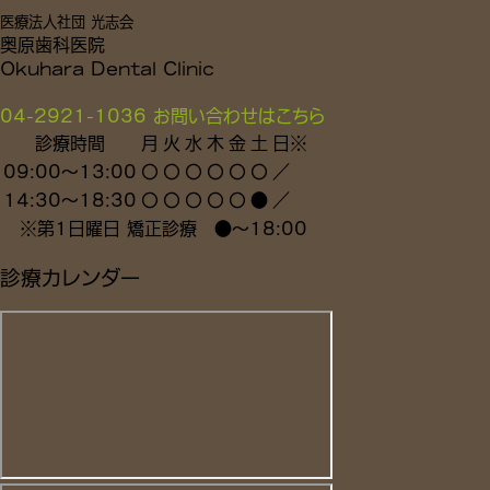
医療法人社団 光志会
奥原歯科医院
Okuhara Dental Clinic
04-2921-1036
お問い合わせはこちら
診療時間
月
火
水
木
金
土
日
※
09:00～13:00
〇
〇
〇
〇
〇
〇
／
14:30～18:30
〇
〇
〇
〇
〇
●
／
※
第1日曜日 矯正診療
●
～18:00
診療カレンダー