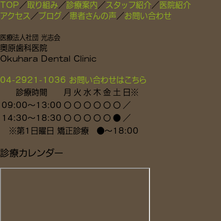
TOP
／
取り組み
／
診療案内
／
スタッフ紹介
／
医院紹介
アクセス
／
ブログ
／
患者さんの声
／
お問い合わせ
医療法人社団 光志会
奥原歯科医院
Okuhara Dental Clinic
04-2921-1036
お問い合わせはこちら
診療時間
月
火
水
木
金
土
日
※
09:00～13:00
〇
〇
〇
〇
〇
〇
／
14:30～18:30
〇
〇
〇
〇
〇
●
／
※
第1日曜日 矯正診療
●
～18:00
診療カレンダー