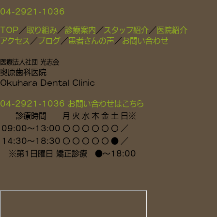
TOP
／
取り組み
／
診療案内
／
スタッフ紹介
／
医院紹介
アクセス
／
ブログ
／
患者さんの声
／
お問い合わせ
医療法人社団 光志会
奥原歯科医院
Okuhara Dental Clinic
04-2921-1036
お問い合わせはこちら
診療時間
月
火
水
木
金
土
日
※
09:00～13:00
〇
〇
〇
〇
〇
〇
／
14:30～18:30
〇
〇
〇
〇
〇
●
／
※
第1日曜日 矯正診療
●
～18:00