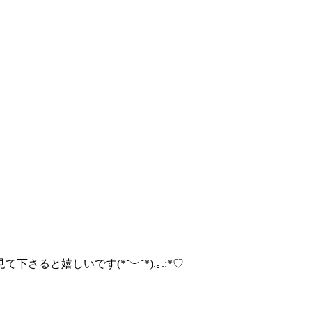
ると嬉しいです(*˘︶˘*).｡.:*♡