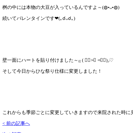
桝の中には本物の大豆が入っているんですよ～(◍•ᴗ•◍)
続いてバレンタインです❤(｡☌ᴗ☌｡)
壁一面にハートを貼り付けました～₍₍ ( ๑॔˃̶◡ ˂̶๑॓)◞♡
そして今日からひな祭り仕様に変更しました！
これからも季節ごとに変更していきますので来院された時に見て下さ
< 前の記事へ