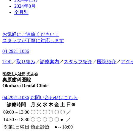
2024年8月
全月別
TOP
／
取り組み
／
診療案内
／
スタッフ紹介
／
医院紹介
／
アク
医療法人社団 光志会
奥原歯科医院
Okuhara Dental Clinic
04-2921-1036
お問い合わせはこちら
診療時間
月
火
水
木
金
土
日
※
09:00～13:00
〇
〇
〇
〇
〇
〇
／
14:30～18:30
〇
〇
〇
〇
〇
●
／
※
第1日曜日 矯正診療
●
～18:00