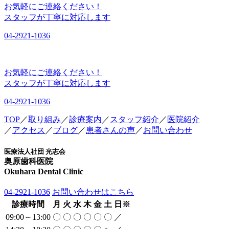
TOP
／
取り組み
／
診療案内
／
スタッフ紹介
／
医院紹介
／
アクセス
／
ブログ
／
患者さんの声
／
お問い合わせ
医療法人社団 光志会
奥原歯科医院
Okuhara Dental Clinic
04-2921-1036
お問い合わせはこちら
診療時間
月
火
水
木
金
土
日
※
09:00～13:00
〇
〇
〇
〇
〇
〇
／