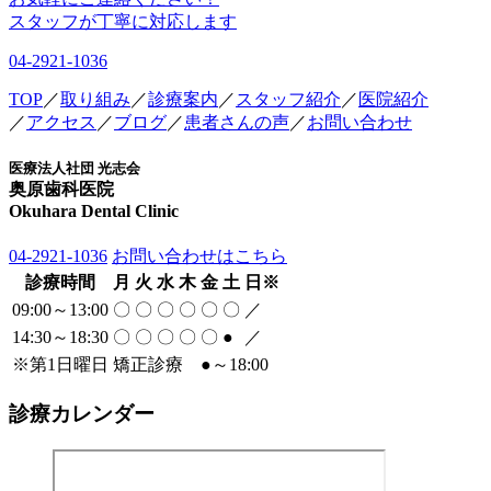
スタッフが丁寧に対応します
04-2921-1036
TOP
／
取り組み
／
診療案内
／
スタッフ紹介
／
医院紹介
／
アクセス
／
ブログ
／
患者さんの声
／
お問い合わせ
医療法人社団 光志会
奥原歯科医院
Okuhara Dental Clinic
04-2921-1036
お問い合わせはこちら
診療時間
月
火
水
木
金
土
日
※
09:00～13:00
〇
〇
〇
〇
〇
〇
／
14:30～18:30
〇
〇
〇
〇
〇
●
／
※
第1日曜日 矯正診療
●
～18:00
診療カレンダー